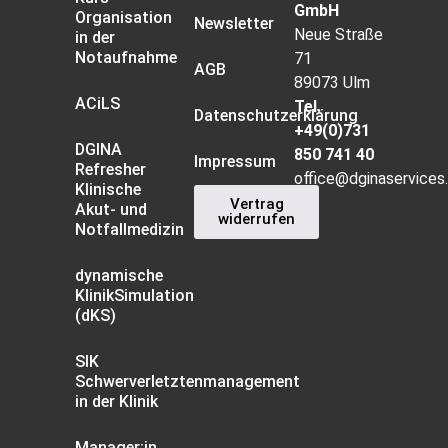
GmbH
Organisation
Newsletter
Neue Straße
in der
Notaufnahme
71
AGB
89073 Ulm
ACiLS
Tel.
Datenschutzerklärung
+49(0)731
DGINA
850 741 40
Impressum
Refresher
office@dginaservices
Klinische
Vertrag
Akut- und
widerrufen
Notfallmedizin
dynamische
KlinikSimulation
(dKS)
SIK
Schwerverletztenmanagement
in der Klinik
Manager:in