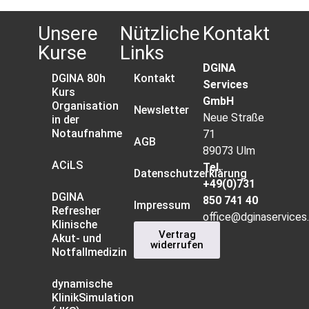
Unsere
Nützliche
Kontakt
Kurse
Links
DGINA
DGINA 80h
Kontakt
Services
Kurs
GmbH
Organisation
Newsletter
Neue Straße
in der
Notaufnahme
71
AGB
89073 Ulm
ACiLS
Tel.
Datenschutzerklärung
+49(0)731
DGINA
850 741 40
Impressum
Refresher
office@dginaservices
Klinische
Vertrag
Akut- und
widerrufen
Notfallmedizin
dynamische
KlinikSimulation