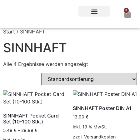
0
DGINA Notfallcampus
Special Events der DGINA
Start
/ SINNHAFT
SINNHAFT
Alle 4 Ergebnisse werden angezeigt
SINNHAFT Poster DIN A1
SINNHAFT Pocket Card
13,90
€
Set (10-100 Stk.)
inkl. 19 % MwSt.
5,49
€
–
29,99
€
zzgl.
Versandkosten