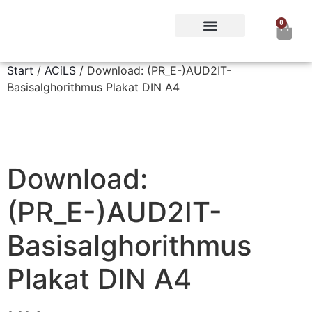
0
DGINA Notfallcampus
Special Events der DGINA
Start
/
ACiLS
/ Download: (PR_E-)AUD2IT-
Basisalghorithmus Plakat DIN A4
Download:
(PR_E-)AUD2IT-
Basisalghorithmus
Plakat DIN A4