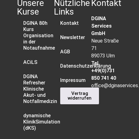
Unsere
Nützliche
Kontakt
Kurse
Links
DGINA
DGINA 80h
Kontakt
Services
Kurs
GmbH
Organisation
Newsletter
Neue Straße
in der
Notaufnahme
71
AGB
89073 Ulm
ACiLS
Tel.
Datenschutzerklärung
+49(0)731
DGINA
850 741 40
Impressum
Refresher
office@dginaservices
Klinische
Vertrag
Akut- und
widerrufen
Notfallmedizin
dynamische
KlinikSimulation
(dKS)